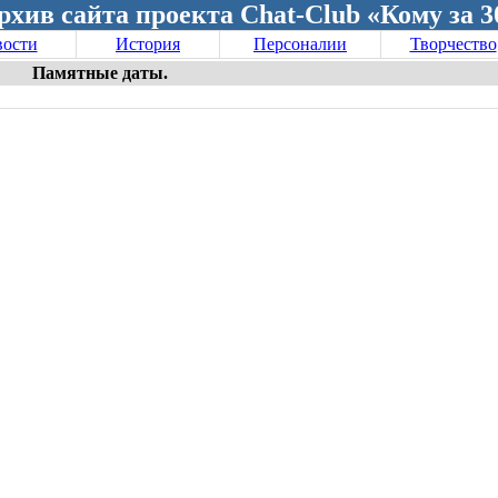
рхив сайта проекта Chat-Club «Кому за 3
ости
История
Персоналии
Творчество
Памятные даты.